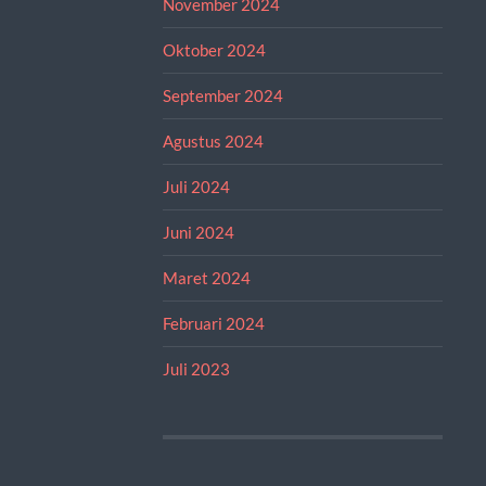
November 2024
Oktober 2024
September 2024
Agustus 2024
Juli 2024
Juni 2024
Maret 2024
Februari 2024
Juli 2023