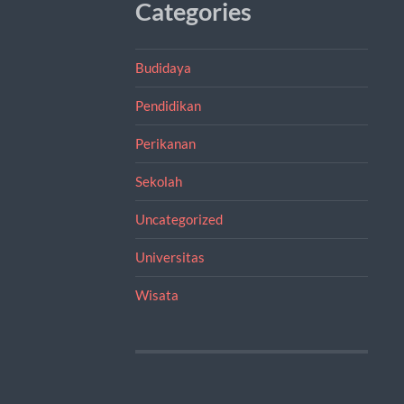
Categories
Budidaya
Pendidikan
Perikanan
Sekolah
Uncategorized
Universitas
Wisata