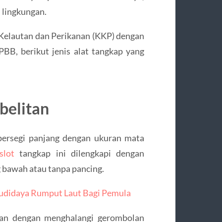
 lingkungan.
Kelautan dan Perikanan (KKP) dengan
BB, berikut jenis alat tangkap yang
 belitan
 persegi panjang dengan ukuran mata
slot
tangkap ini dilengkapi dengan
 bawah atau tanpa pancing.
 Budidaya Rumput Laut Bagi Pemula
kan dengan menghalangi gerombolan