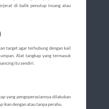
rjerat di balik penutup insang atau
)
an target agar terhubung dengan kail
a umpan. Alat tangkap yang termasuk
pancing itu sendiri.
gkap yang pengoperasiannya dilakukan
 ikan dengan atau tanpa perahu.