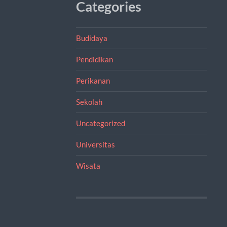
Categories
Budidaya
Pendidikan
Perikanan
Sekolah
Uncategorized
Universitas
Wisata