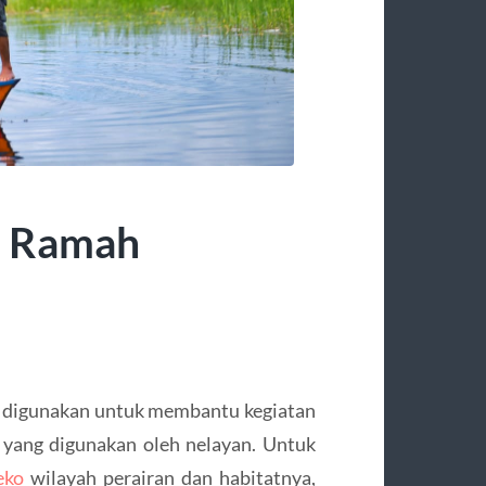
g Ramah
p digunakan untuk membantu kegiatan
p yang digunakan oleh nelayan. Untuk
eko
wilayah perairan dan habitatnya,