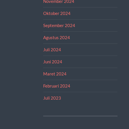
November 2024
Oktober 2024
September 2024
Agustus 2024
Juli 2024
Juni 2024
Maret 2024
Februari 2024
Juli 2023