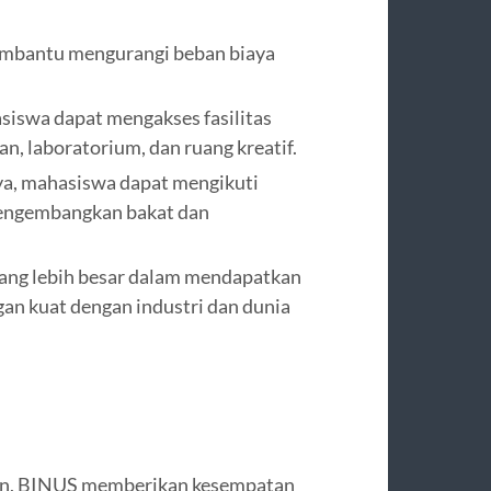
embantu mengurangi beban biaya
siswa dapat mengakses fasilitas
n, laboratorium, dan ruang kreatif.
aya, mahasiswa dapat mengikuti
mengembangkan bakat dan
ang lebih besar dalam mendapatkan
an kuat dengan industri dan dunia
kan, BINUS memberikan kesempatan