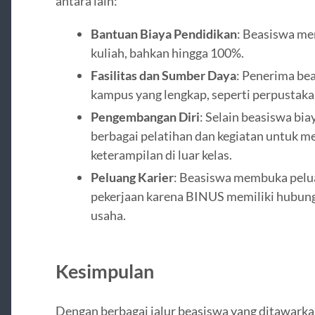
antara lain:
Bantuan Biaya Pendidikan
: Beasiswa m
kuliah, bahkan hingga 100%.
Fasilitas dan Sumber Daya
: Penerima bea
kampus yang lengkap, seperti perpustakaa
Pengembangan Diri
: Selain beasiswa bi
berbagai pelatihan dan kegiatan untuk 
keterampilan di luar kelas.
Peluang Karier
: Beasiswa membuka pelu
pekerjaan karena BINUS memiliki hubung
usaha.
Kesimpulan
Dengan berbagai jalur beasiswa yang ditawar