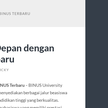
BINUS TERBARU
Depan dengan
baru
TICKY
INUS Terbaru
– BINUS University
 menyediakan berbagai jalur beasiswa
dikan tinggi yang berkualitas.
mahasiswa yang memiliki prestasi