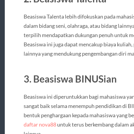
Beasiswa Talenta lebih difokuskan pada mahasi
dalam bidang seni, olahraga, atau bidang lainn
terpilih mendapatkan dukungan penuh untuk 
Beasiswa ini juga dapat mencakup biaya kuliah, 
lainnya yang mendukung pengembangan diri m
3.
Beasiswa BINUSian
Beasiswa ini diperuntukkan bagi mahasiswa yan
sangat baik selama menempuh pendidikan di 
bentuk penghargaan kepada mahasiswa yang be
daftar nova88
untuk terus berkembang dalam 
lainnya.