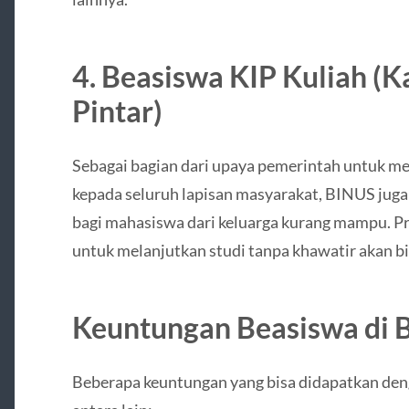
4.
Beasiswa KIP Kuliah (K
Pintar)
Sebagai bagian dari upaya pemerintah untuk me
kepada seluruh lapisan masyarakat, BINUS jug
bagi mahasiswa dari keluarga kurang mampu. 
untuk melanjutkan studi tanpa khawatir akan bi
Keuntungan Beasiswa di 
Beberapa keuntungan yang bisa didapatkan den