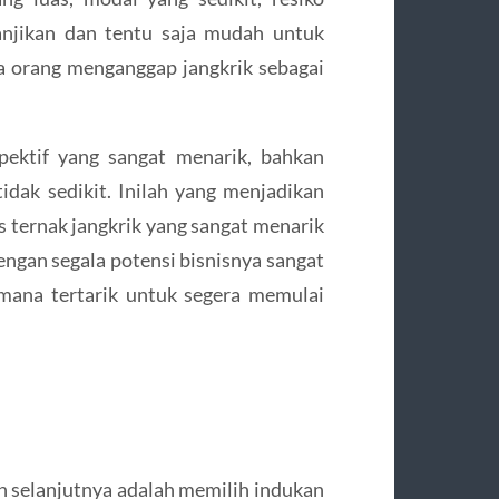
anjikan dan tentu saja mudah untuk
 orang menganggap jangkrik sebagai
pektif yang sangat menarik, bahkan
dak sedikit. Inilah yang menjadikan
 ternak jangkrik yang sangat menarik
ngan segala potensi bisnisnya sangat
mana tertarik untuk segera memulai
ah selanjutnya adalah memilih indukan