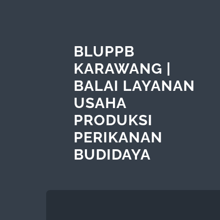
BLUPPB
KARAWANG |
BALAI LAYANAN
USAHA
PRODUKSI
PERIKANAN
BUDIDAYA