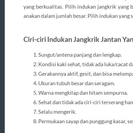
yang berkualitas. Pilih indukan jangkrik yan
anakan dalam jumlah besar. Pilih indukan yang se
Ciri-ciri Indukan Jangkrik Jantan Ya
Sungut/antena panjang dan lengkap.
Kondisi kaki sehat, tidak ada luka/cacat d
Gerakannya aktif, gesit, dan bisa melomp
Ukuran tubuh besar dan seragam.
Warna mengkilap dan hitam sempurna.
Sehat dan tidak ada ciri-ciri terserang h
Selalu mengerik.
Permukaan sayap dan punggung kasar, s