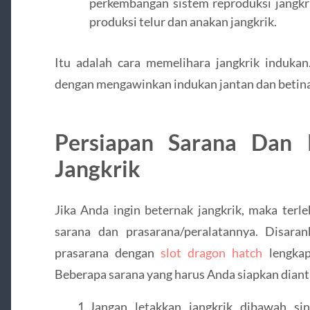
perkembangan sistem reproduksi jangk
produksi telur dan anakan jangkrik.
Itu adalah cara memelihara jangkrik indukan.
dengan mengawinkan indukan jantan dan betina
Persiapan Sarana Dan 
Jangkrik
Jika Anda ingin beternak jangkrik, maka ter
sarana dan prasarana/peralatannya. Disar
prasarana dengan
slot dragon hatch
lengkap
Beberapa sarana yang harus Anda siapkan diant
Jangan letakkan jangkrik dibawah sin