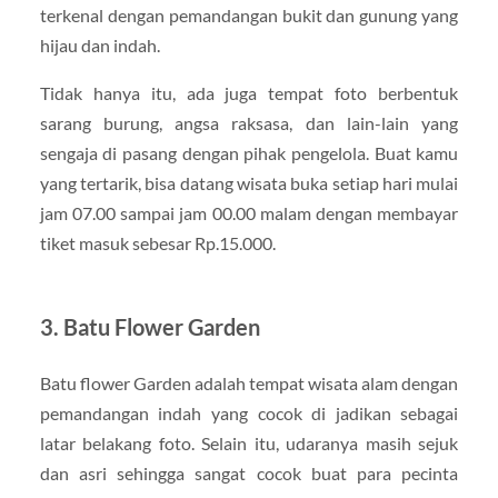
terkenal dengan pemandangan bukit dan gunung yang
hijau dan indah.
Tidak hanya itu, ada juga tempat foto berbentuk
sarang burung, angsa raksasa, dan lain-lain yang
sengaja di pasang dengan pihak pengelola. Buat kamu
yang tertarik, bisa datang wisata buka setiap hari mulai
jam 07.00 sampai jam 00.00 malam dengan membayar
tiket masuk sebesar Rp.15.000.
3. Batu Flower Garden
Batu flower Garden adalah tempat wisata alam dengan
pemandangan indah yang cocok di jadikan sebagai
latar belakang foto. Selain itu, udaranya masih sejuk
dan asri sehingga sangat cocok buat para pecinta