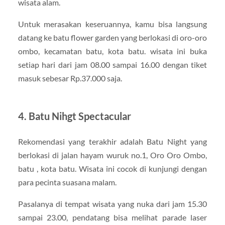
wisata alam.
Untuk merasakan keseruannya, kamu bisa langsung
datang ke batu flower garden yang berlokasi di oro-oro
ombo, kecamatan batu, kota batu. wisata ini buka
setiap hari dari jam 08.00 sampai 16.00 dengan tiket
masuk sebesar Rp.37.000 saja.
4. Batu Nihgt Spectacular
Rekomendasi yang terakhir adalah Batu Night yang
berlokasi di jalan hayam wuruk no.1, Oro Oro Ombo,
batu , kota batu. Wisata ini cocok di kunjungi dengan
para pecinta suasana malam.
Pasalanya di tempat wisata yang nuka dari jam 15.30
sampai 23.00, pendatang bisa melihat parade laser