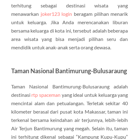
terhitung sebagai destinasi wisata yang
menawarkan
joker123 login
beragam pilihan menarik
untuk keluarga. Jika Anda merencanakan liburan
bersama keluarga di kota ini, tersebut adalah beberapa
area wisata yang bisa menjadi pilihan seru dan
mendidik untuk anak-anak serta orang dewasa.
Taman Nasional Bantimurung-Bulusaraung
Taman Nasional Bantimurung-Bulusaraung adalah
destinasi
rtp spaceman
yang ideal untuk keluarga yang
mencintai alam dan petualangan. Terletak sekitar 40
kilometer berasal dari pusat kota Makassar, taman ini
terkenal bersama keindahan air terjunnya, lebih-lebih
Air Terjun Bantimurung yang megah. Selain itu, taman
ini terhitung dikenal sebagai “Kampung Kupu-Kupu”