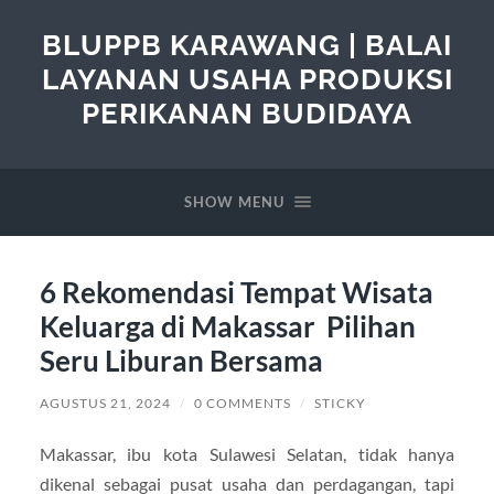
BLUPPB KARAWANG | BALAI
LAYANAN USAHA PRODUKSI
PERIKANAN BUDIDAYA
SHOW MENU
6 Rekomendasi Tempat Wisata
Keluarga di Makassar Pilihan
Seru Liburan Bersama
AGUSTUS 21, 2024
/
0 COMMENTS
/
STICKY
Makassar, ibu kota Sulawesi Selatan, tidak hanya
dikenal sebagai pusat usaha dan perdagangan, tapi