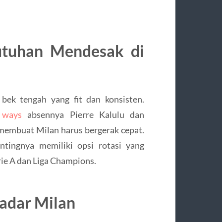
utuhan Mendesak di
 bek tengah yang fit dan konsisten.
 ways
absennya Pierre Kalulu dan
 membuat Milan harus bergerak cepat.
ntingnya memiliki opsi rotasi yang
rie A dan Liga Champions.
adar Milan