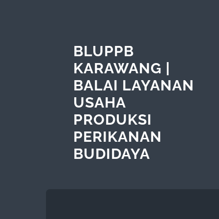
BLUPPB
KARAWANG |
BALAI LAYANAN
USAHA
PRODUKSI
PERIKANAN
BUDIDAYA