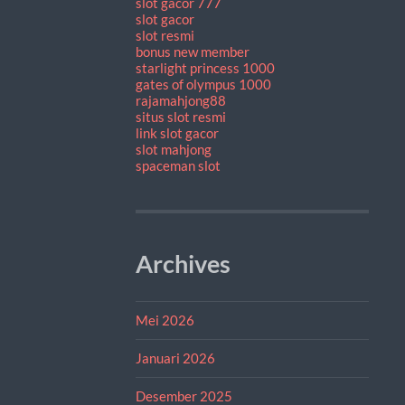
slot gacor 777
slot gacor
slot resmi
bonus new member
starlight princess 1000
gates of olympus 1000
rajamahjong88
situs slot resmi
link slot gacor
slot mahjong
spaceman slot
Archives
Mei 2026
Januari 2026
Desember 2025