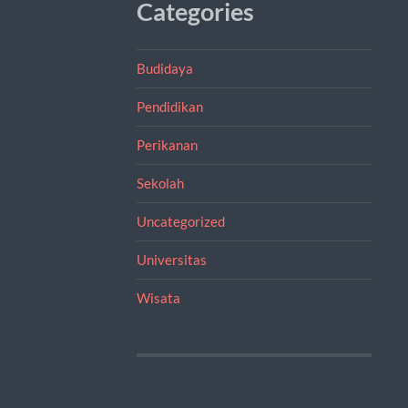
Categories
Budidaya
Pendidikan
Perikanan
Sekolah
Uncategorized
Universitas
Wisata