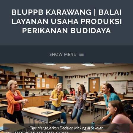
BLUPPB KARAWANG | BALAI
LAYANAN USAHA PRODUKSI
PERIKANAN BUDIDAYA
SHOW MENU
Tips Mengajarkan Decision Making di Sekolah