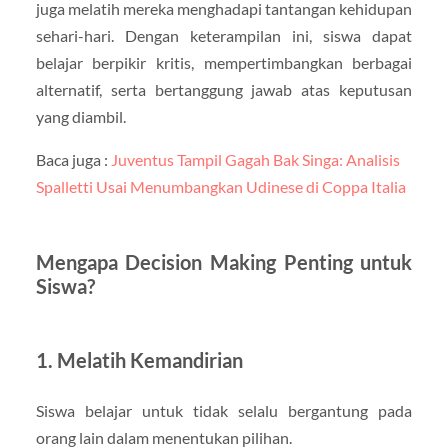
juga melatih mereka menghadapi tantangan kehidupan
sehari-hari. Dengan keterampilan ini, siswa dapat
belajar berpikir kritis, mempertimbangkan berbagai
alternatif, serta bertanggung jawab atas keputusan
yang diambil.
Baca juga :
Juventus Tampil Gagah Bak Singa: Analisis
Spalletti Usai Menumbangkan Udinese di Coppa Italia
Mengapa Decision Making Penting untuk
Siswa?
1. Melatih Kemandirian
Siswa belajar untuk tidak selalu bergantung pada
orang lain dalam menentukan pilihan.