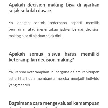
Apakah decision making bisa di ajarkan
sejak sekolah dasar?
Ya, dengan contoh sederhana seperti memilih
permainan atau menentukan jadwal belajar, decision
making bisa di ajarkan sejak dini.
Apakah semua siswa harus memiliki
keterampilan decision making?
Ya, karena keterampilan ini berguna dalam kehidupan
sehari-hari dan membantu mereka menjadi individu
yang mandiri.
Bagaimana cara mengevaluasi kemampuan