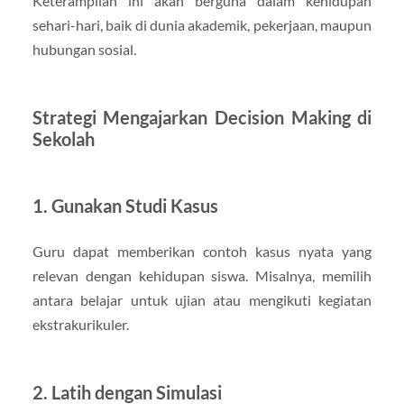
Keterampilan ini akan berguna dalam kehidupan
sehari-hari, baik di dunia akademik, pekerjaan, maupun
hubungan sosial.
Strategi Mengajarkan Decision Making di
Sekolah
1. Gunakan Studi Kasus
Guru dapat memberikan contoh kasus nyata yang
relevan dengan kehidupan siswa. Misalnya, memilih
antara belajar untuk ujian atau mengikuti kegiatan
ekstrakurikuler.
2. Latih dengan Simulasi