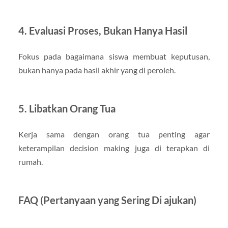
4. Evaluasi Proses, Bukan Hanya Hasil
Fokus pada bagaimana siswa membuat keputusan,
bukan hanya pada hasil akhir yang di peroleh.
5. Libatkan Orang Tua
Kerja sama dengan orang tua penting agar
keterampilan decision making juga di terapkan di
rumah.
FAQ (Pertanyaan yang Sering Di ajukan)