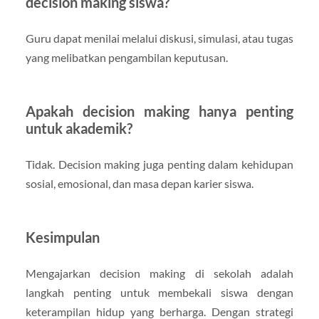
decision making siswa?
Guru dapat menilai melalui diskusi, simulasi, atau tugas
yang melibatkan pengambilan keputusan.
Apakah decision making hanya penting
untuk akademik?
Tidak. Decision making juga penting dalam kehidupan
sosial, emosional, dan masa depan karier siswa.
Kesimpulan
Mengajarkan decision making di sekolah adalah
langkah penting untuk membekali siswa dengan
keterampilan hidup yang berharga. Dengan strategi